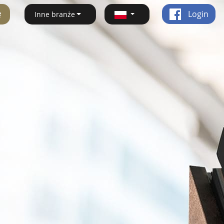
ę
Login
Inne branże