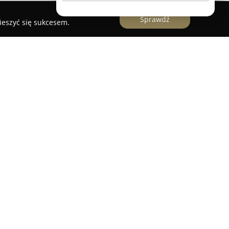
Sprawdź
ieszyć się sukcesem.
wo działające od 2009 roku w sektorze usług
h, oferujące wszechstronne wsparcie w zakresie
ych i opracowań geodezyjnych. Firma
odezyjnej klientów z branży budowlanej, a także
nstalacje związane z sieciami
mi, telekomunikacyjnymi i sanitarnymi.
ię sporządzaniem wtórników dokumentacji,
nych oraz szczegółowymi inwentaryzacjami sieci
e również z architektami i projektantami,