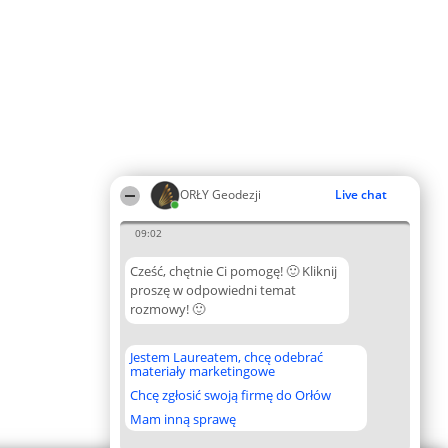
ORŁY Geodezji
Live chat
09:02
Cześć, chętnie Ci pomogę! 🙂 Kliknij
proszę w odpowiedni temat
rozmowy! 🙂
Jestem Laureatem, chcę odebrać
materiały marketingowe
Chcę zgłosić swoją firmę do Orłów
Mam inną sprawę