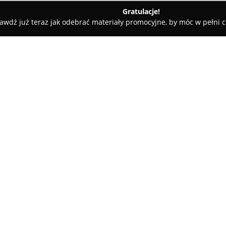
Gratulacje!
awdź już teraz jak odebrać materiały promocyjne, by móc w pełni c
Siemiatycze
Usługi Geodezyjne i Kartograficzne "Geostandard"
 "Geostandard"
O firmie:
Geostandard
to przedsiębiorst
geodezyjnych i kartograficznyc
wykonywania pomiarów terenow
koncentruje się na obsłudze ge
przedsiębiorstw realizujących i
elektroenergetycznymi, gazowy
Zespół Geostandard zajmuje s
wytyczaniem obiektów budowla
uzbrojenia terenu. Współpracuj