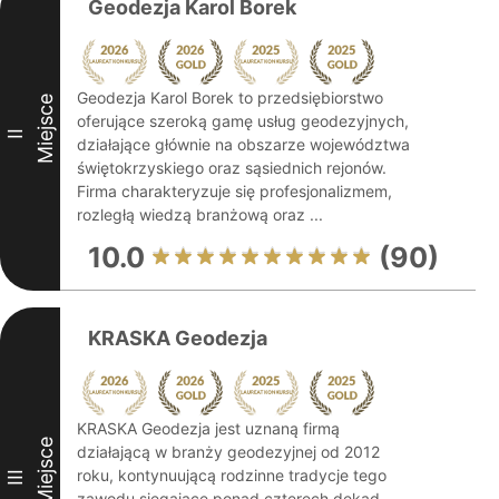
Geodezja Karol Borek
Geodezja Karol Borek to przedsiębiorstwo
Miejsce
oferujące szeroką gamę usług geodezyjnych,
II
działające głównie na obszarze województwa
świętokrzyskiego oraz sąsiednich rejonów.
Firma charakteryzuje się profesjonalizmem,
rozległą wiedzą branżową oraz ...
10.0
(90)
KRASKA Geodezja
KRASKA Geodezja jest uznaną firmą
Miejsce
działającą w branży geodezyjnej od 2012
roku, kontynuującą rodzinne tradycje tego
III
zawodu sięgające ponad czterech dekad.