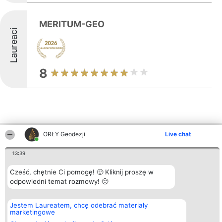
MERITUM-GEO
Laureaci
8
ORŁY Geodezji
Live chat
Inne firmy z województwa
13:39
Cześć, chętnie Ci pomogę! 🙂 Kliknij proszę w
Organizator plebiscytu
Plebiscyt
Kontakt
Bright Side Solutions sp. z o.
odpowiedni temat rozmowy! 🙂
Laureaci
Kontakt
o. sp. k.
Lista
ul. Ruska 22
wszystkich
Wrocław 50-079
Laureatów
Jestem Laureatem, chcę odebrać materiały
KRS 0000749100 | Regon
Zasady
marketingowe
381313360 | NIP 8943132676
Regulamin