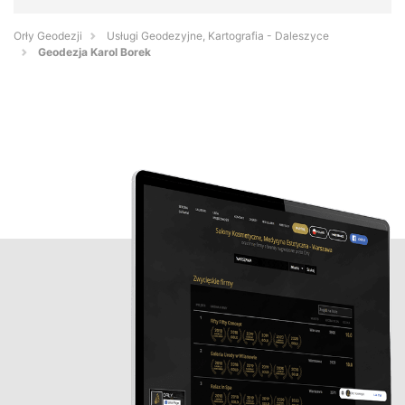
Orły Geodezji
Usługi Geodezyjne, Kartografia - Daleszyce
Geodezja Karol Borek