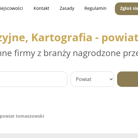
iejscowości
Kontakt
Zasady
Regulamin
Zgłoś si
yjne, Kartografia - powi
nne firmy z branży nagrodzone prz
- powiat tomaszowski