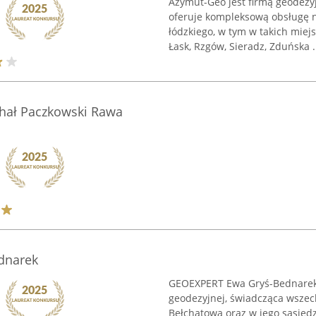
Azymut-Geo jest firmą geodezy
oferuje kompleksową obsługę n
łódzkiego, w tym w takich miej
Łask, Rzgów, Sieradz, Zduńska .
hał Paczkowski Rawa
dnarek
GEOEXPERT Ewa Gryś-Bednarek 
geodezyjnej, świadcząca wszec
Bełchatowa oraz w jego sąsiedz