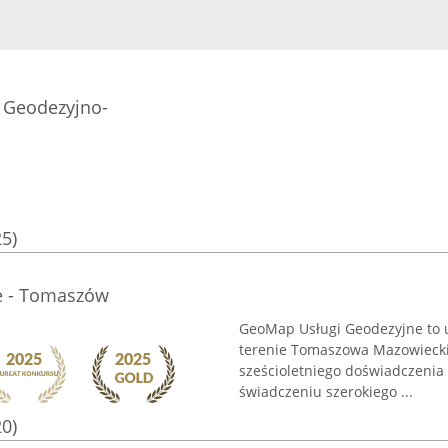
 Geodezyjno-
25)
e - Tomaszów
GeoMap Usługi Geodezyjne to u
terenie Tomaszowa Mazowieckie
sześcioletniego doświadczenia 
świadczeniu szerokiego ...
20)