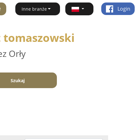
ę
Login
Inne branże
at tomaszowski
ez Orły
Szukaj