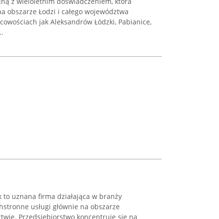
jną z wieloletnim doświadczeniem, która
a obszarze Łodzi i całego województwa
scowościach jak Aleksandrów Łódzki, Pabianice,
..
to uznana firma działająca w branży
hstronne usługi głównie na obszarze
twie. Przedsiębiorstwo koncentruje się na