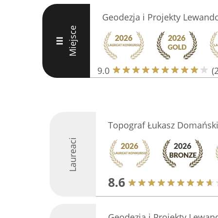
Geodezja i Projekty Lewand
Miejsce
III
9.0
(
Topograf Łukasz Domańsk
Laureaci
8.6
Geodezja i Projekty Lewa