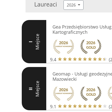
Laureaci
2026
Gea Przedsiębiorstwo Usług
Kartograficznych
Miejsce
I
9.4
(
Geomap - Usługi geodezyjn
Mazowiecki
Miejsce
II
9.1
(