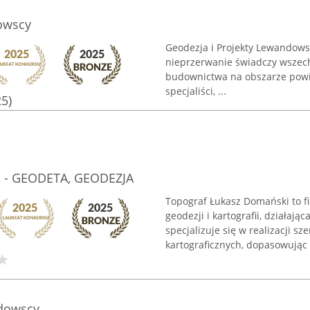
owscy
Geodezja i Projekty Lewandowsc
nieprzerwanie świadczy wszechs
budownictwa na obszarze powi
specjaliści, ...
25)
i - GEODETA, GEODEZJA
Topograf Łukasz Domański to f
geodezji i kartografii, działają
specjalizuje się w realizacji s
kartograficznych, dopasowując .
ndowscy