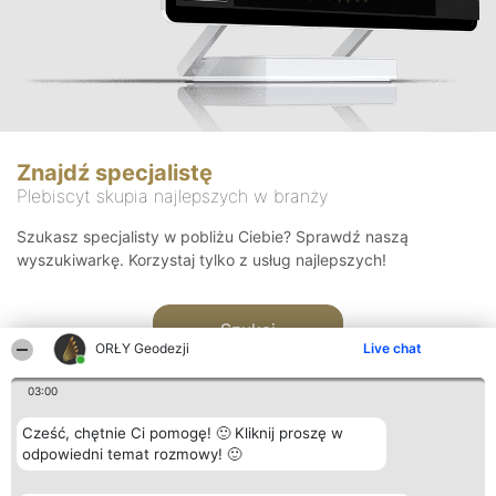
Znajdź specjalistę
Plebiscyt skupia najlepszych w branży
Szukasz specjalisty w pobliżu Ciebie? Sprawdź naszą
wyszukiwarkę. Korzystaj tylko z usług najlepszych!
Szukaj
ORŁY Geodezji
Live chat
03:00
Cześć, chętnie Ci pomogę! 🙂 Kliknij proszę w
odpowiedni temat rozmowy! 🙂
Organizator plebiscytu
Plebiscyt
Kontakt