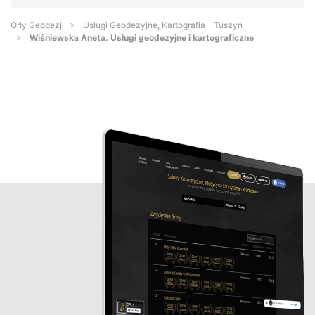
Orły Geodezji
Usługi Geodezyjne, Kartografia - Tuszyn
Wiśniewska Aneta. Usługi geodezyjne i kartograficzne