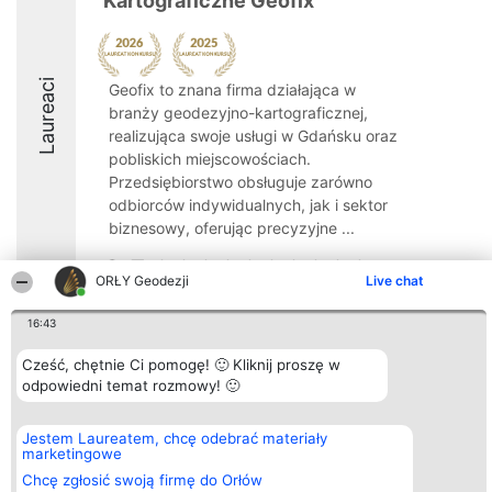
Kartograficzne Geofix
Laureaci
Geofix to znana firma działająca w
branży geodezyjno-kartograficznej,
realizująca swoje usługi w Gdańsku oraz
pobliskich miejscowościach.
Przedsiębiorstwo obsługuje zarówno
odbiorców indywidualnych, jak i sektor
biznesowy, oferując precyzyjne ...
8.5
ORŁY Geodezji
Live chat
16:43
Organizator plebiscytu
Plebiscyt
Kontakt
Bright Side Solutions sp. z o.
Cześć, chętnie Ci pomogę! 🙂 Kliknij proszę w
Laureaci
Kontakt
o. sp. k.
Lista
odpowiedni temat rozmowy! 🙂
ul. Ruska 22
wszystkich
Wrocław 50-079
Laureatów
KRS 0000749100 | Regon
Zasady
Jestem Laureatem, chcę odebrać materiały
381313360 | NIP 8943132676
Regulamin
marketingowe
+48 508 492 400
Polityka
Chcę zgłosić swoją firmę do Orłów
Prywatności