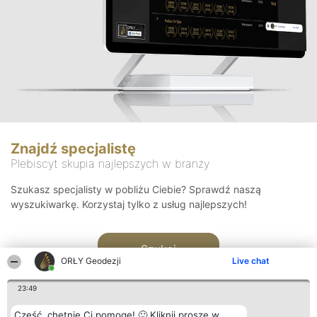
Znajdź specjalistę
Plebiscyt skupia najlepszych w branży
Szukasz specjalisty w pobliżu Ciebie? Sprawdź naszą
wyszukiwarkę. Korzystaj tylko z usług najlepszych!
Szukaj
ORŁY Geodezji
Live chat
23:49
Cześć, chętnie Ci pomogę! 🙂 Kliknij proszę w