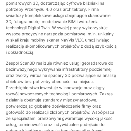
pomiarowych 3D, dostarczając cyfrowe bliźniaki na
potrzeby Przemysłu 4.0 oraz architektury. Firma
świadczy kompleksowe usługi obejmujące skanowanie
3D, fotogrametrię, modelowanie BIM i wdrożenia
technologii Digital Twin. W swojej pracy wykorzystuje
wysoce precyzyjne narzędzia pomiarowe, m.in. unikalny
w skali kraju mobilny skaner NavVis VLX, umożliwiając
realizację skomplikowanych projektów z dużą szybkością
i dokładnością.
Zespół Scan3D realizuje również usługi georadarowe do
bezinwazyjnego wykrywania infrastruktury podziemnej
oraz tworzy wirtualne spacery 3D pozwalające na analizę
obiektów bez potrzeby obecności na miejscu.
Przedsiębiorstwo inwestuje w innowacje oraz ciągły
rozwój nowoczesnych technologii pomiarowych. Zakres
działania obejmuje standardy międzynarodowe,
potwierdzając globalne doświadczenie firmy oraz
gotowość do realizacji złożonych projektów. Współpraca
ze specjalistami branżowymi gwarantuje wysoką jakość
usług, terminowość oraz indywidualne podejście do
potrzeb klientów w zakresie transformacji cyfrowej.