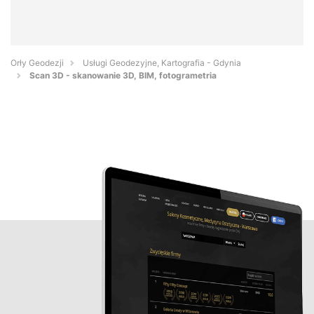
Orły Geodezji
Usługi Geodezyjne, Kartografia - Gdynia
Scan 3D - skanowanie 3D, BIM, fotogrametria