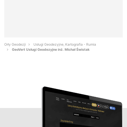
Orły Geodezji
Usługi Geodezyjne, Kartografia - Rumia
GeoVert Usługi Geodezyjne inż. Michał Świstak