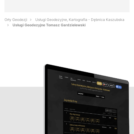
Orły Geodezji
Usługi Geodezyjne, Kartografia - Dębnica Kaszubska
Usługi Geodezyjne Tomasz Gardzielewski