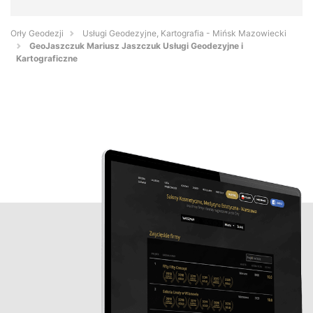
Orły Geodezji
Usługi Geodezyjne, Kartografia - Mińsk Mazowiecki
GeoJaszczuk Mariusz Jaszczuk Usługi Geodezyjne i
Kartograficzne