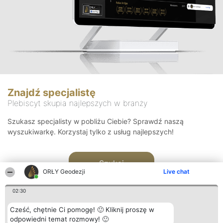
Znajdź specjalistę
Plebiscyt skupia najlepszych w branży
Szukasz specjalisty w pobliżu Ciebie? Sprawdź naszą
wyszukiwarkę. Korzystaj tylko z usług najlepszych!
Szukaj
ORŁY Geodezji
Live chat
02:30
Cześć, chętnie Ci pomogę! 🙂 Kliknij proszę w
odpowiedni temat rozmowy! 🙂