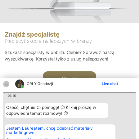
Znajdź specjalistę
Plebiscyt skupia najlepszych w branży
Szukasz specjalisty w pobliżu Ciebie? Sprawdź naszą
wyszukiwarkę. Korzystaj tylko z usług najlepszych!
Szukaj
ORŁY Geodezji
Live chat
03:15
Cześć, chętnie Ci pomogę! 🙂 Kliknij proszę w
odpowiedni temat rozmowy! 🙂
Organizator plebiscytu
Plebiscyt
Kontakt
Jestem Laureatem, chcę odebrać materiały
Bright Side Solutions sp. z o.
Laureaci
Kontakt
marketingowe
o. sp. k.
Lista
ul. Ruska 22
wszystkich