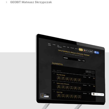
GEOBIT Mateusz Skrzypczak