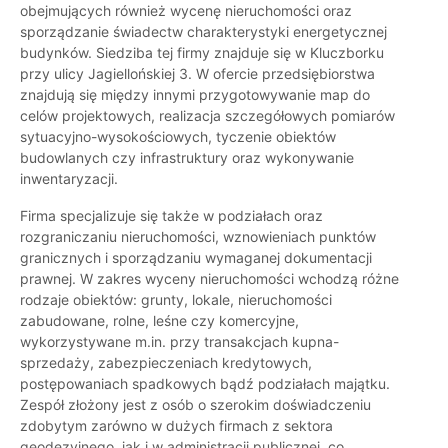
obejmujących również wycenę nieruchomości oraz
sporządzanie świadectw charakterystyki energetycznej
budynków. Siedziba tej firmy znajduje się w Kluczborku
przy ulicy Jagiellońskiej 3. W ofercie przedsiębiorstwa
znajdują się między innymi przygotowywanie map do
celów projektowych, realizacja szczegółowych pomiarów
sytuacyjno-wysokościowych, tyczenie obiektów
budowlanych czy infrastruktury oraz wykonywanie
inwentaryzacji.
Firma specjalizuje się także w podziałach oraz
rozgraniczaniu nieruchomości, wznowieniach punktów
granicznych i sporządzaniu wymaganej dokumentacji
prawnej. W zakres wyceny nieruchomości wchodzą różne
rodzaje obiektów: grunty, lokale, nieruchomości
zabudowane, rolne, leśne czy komercyjne,
wykorzystywane m.in. przy transakcjach kupna-
sprzedaży, zabezpieczeniach kredytowych,
postępowaniach spadkowych bądź podziałach majątku.
Zespół złożony jest z osób o szerokim doświadczeniu
zdobytym zarówno w dużych firmach z sektora
geodezyjnego, jak i w administracji publicznej, co