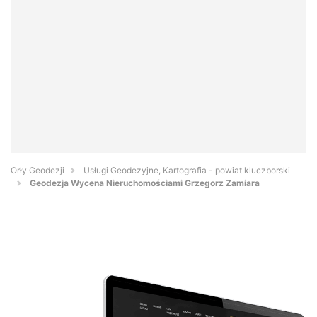
Orły Geodezji
Usługi Geodezyjne, Kartografia - powiat kluczborski
Geodezja Wycena Nieruchomościami Grzegorz Zamiara