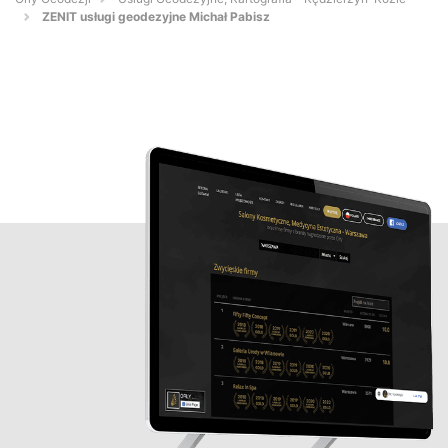
ZENIT usługi geodezyjne Michał Pabisz