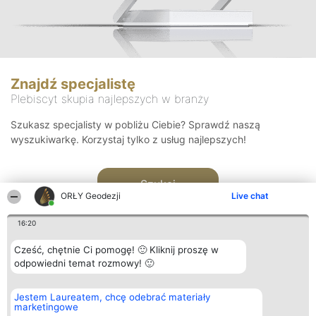
Znajdź specjalistę
Plebiscyt skupia najlepszych w branży
Szukasz specjalisty w pobliżu Ciebie? Sprawdź naszą
wyszukiwarkę. Korzystaj tylko z usług najlepszych!
Szukaj
ORŁY Geodezji
Live chat
16:20
Cześć, chętnie Ci pomogę! 🙂 Kliknij proszę w
odpowiedni temat rozmowy! 🙂
Organizator plebiscytu
Plebiscyt
Kontakt
Jestem Laureatem, chcę odebrać materiały
Bright Side Solutions sp. z o.
Laureaci
Kontakt
marketingowe
o. sp. k.
Lista