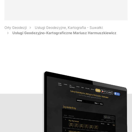
Orły Geodezji
Usługi Geodezyjne, Kartografia - Suwałki
Usługi Geodezyjno-Kartograficzne Mariusz Harmuszkiewicz