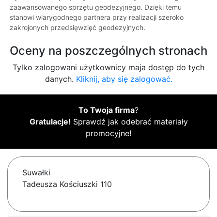
zaawansowanego sprzętu geodezyjnego. Dzięki temu
stanowi wiarygodnego partnera przy realizacji szeroko
zakrojonych przedsięwzięć geodezyjnych.
Oceny na poszczególnych stronach
Tylko zalogowani użytkownicy maja dostęp do tych
danych.
Kliknij, aby się zalogować.
To Twoja firma
?
Gratulacje!
Sprawdź jak odebrać materiały
promocyjne!
Suwałki
Tadeusza Kościuszki 110