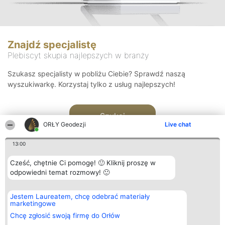
Znajdź specjalistę
Plebiscyt skupia najlepszych w branży
Szukasz specjalisty w pobliżu Ciebie? Sprawdź naszą
wyszukiwarkę. Korzystaj tylko z usług najlepszych!
Szukaj
ORŁY Geodezji
Live chat
13:00
Cześć, chętnie Ci pomogę! 🙂 Kliknij proszę w
odpowiedni temat rozmowy! 🙂
Organizator plebiscytu
Plebiscyt
Kontakt
Jestem Laureatem, chcę odebrać materiały
Bright Side Solutions sp. z o.
Laureaci
Kontakt
marketingowe
o. sp. k.
Lista
ul. Ruska 22
wszystkich
Chcę zgłosić swoją firmę do Orłów
Wrocław 50-079
Laureatów