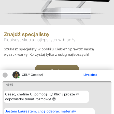
Znajdź specjalistę
Plebiscyt skupia najlepszych w branży
Szukasz specjalisty w pobliżu Ciebie? Sprawdź naszą
wyszukiwarkę. Korzystaj tylko z usług najlepszych!
Szukaj
ORŁY Geodezji
Live chat
09:59
Cześć, chętnie Ci pomogę! 🙂 Kliknij proszę w
odpowiedni temat rozmowy! 🙂
Organizator plebiscytu
Plebiscyt
Kontakt
Jestem Laureatem, chcę odebrać materiały
Bright Side Solutions sp. z o.
Laureaci
Kontakt