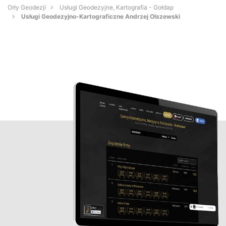
Orły Geodezji
Usługi Geodezyjne, Kartografia - Gołdap
Usługi Geodezyjno-Kartograficzne Andrzej Olszewski