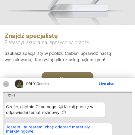
Znajdź specjalistę
Plebiscyt skupia najlepszych w branży
Szukasz specjalisty w pobliżu Ciebie? Sprawdź naszą
wyszukiwarkę. Korzystaj tylko z usług najlepszych!
Szukaj
ORŁY Geodezji
Live chat
12:48
Cześć, chętnie Ci pomogę! 🙂 Kliknij proszę w
odpowiedni temat rozmowy! 🙂
Organizator plebiscytu
Plebiscyt
Kontakt
Jestem Laureatem, chcę odebrać materiały
Bright Side Solutions sp. z o.
Laureaci
Kontakt
marketingowe
o. sp. k.
Lista