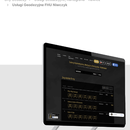
Usługi Geodezyjne FHU Niwczyk