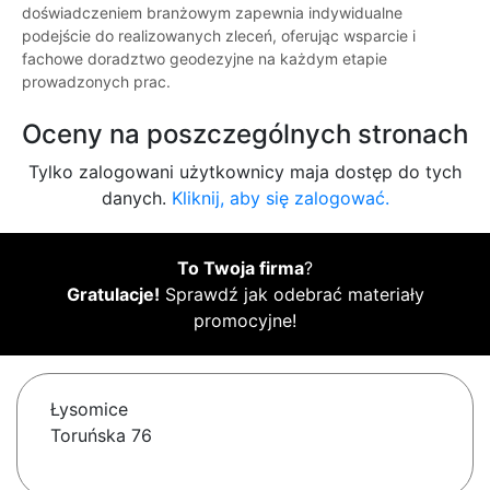
doświadczeniem branżowym zapewnia indywidualne
podejście do realizowanych zleceń, oferując wsparcie i
fachowe doradztwo geodezyjne na każdym etapie
prowadzonych prac.
Oceny na poszczególnych stronach
Tylko zalogowani użytkownicy maja dostęp do tych
danych.
Kliknij, aby się zalogować.
To Twoja firma
?
Gratulacje!
Sprawdź jak odebrać materiały
promocyjne!
Łysomice
Toruńska 76