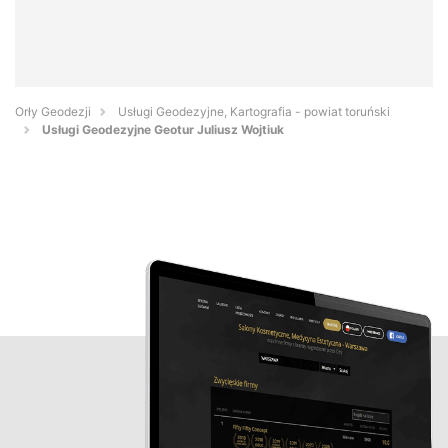
Orły Geodezji
Usługi Geodezyjne, Kartografia - powiat toruński
Usługi Geodezyjne Geotur Juliusz Wojtiuk