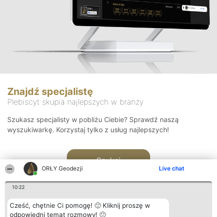
Znajdź specjalistę
Plebiscyt skupia najlepszych w branży
Szukasz specjalisty w pobliżu Ciebie? Sprawdź naszą
wyszukiwarkę. Korzystaj tylko z usług najlepszych!
Szukaj
ORŁY Geodezji
Live chat
10:22
Cześć, chętnie Ci pomogę! 🙂 Kliknij proszę w
odpowiedni temat rozmowy! 🙂