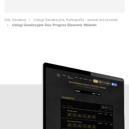
Orły Geodezji
Usługi Geodezyjne, Kartografia - powiat brzozowski
Usługi Geodezyjne Geo-Progres Sławomir Wolanin