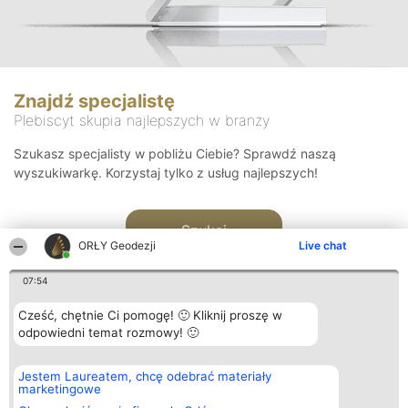
Znajdź specjalistę
Plebiscyt skupia najlepszych w branży
Szukasz specjalisty w pobliżu Ciebie? Sprawdź naszą
wyszukiwarkę. Korzystaj tylko z usług najlepszych!
Szukaj
ORŁY Geodezji
Live chat
07:54
Cześć, chętnie Ci pomogę! 🙂 Kliknij proszę w
odpowiedni temat rozmowy! 🙂
Organizator plebiscytu
Plebiscyt
Kontakt
Jestem Laureatem, chcę odebrać materiały
Bright Side Solutions sp. z o.
Laureaci
Kontakt
marketingowe
o. sp. k.
Lista
ul. Ruska 22
wszystkich