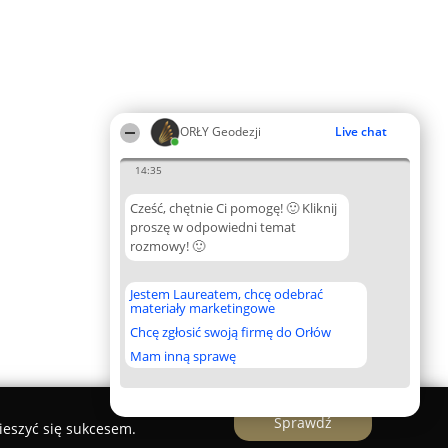
ORŁY Geodezji
Live chat
14:35
Cześć, chętnie Ci pomogę! 🙂 Kliknij
proszę w odpowiedni temat
rozmowy! 🙂
Jestem Laureatem, chcę odebrać
materiały marketingowe
Chcę zgłosić swoją firmę do Orłów
Mam inną sprawę
Sprawdź
ieszyć się sukcesem.