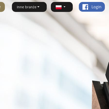
ę
Login
Inne branże