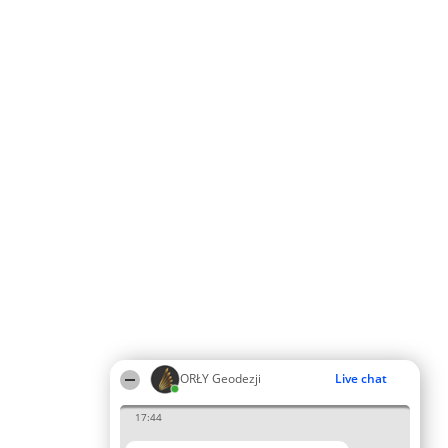
ORŁY Geodezji
Live chat
17:44