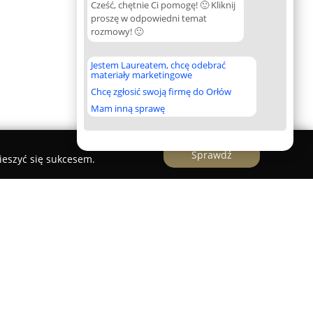
Cześć, chętnie Ci pomogę! 🙂 Kliknij
proszę w odpowiedni temat
rozmowy! 🙂
Jestem Laureatem, chcę odebrać
materiały marketingowe
Chcę zgłosić swoją firmę do Orłów
Mam inną sprawę
Sprawdź
ieszyć się sukcesem.
rma funkcjonująca w sektorze geodezji i