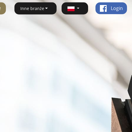
ę
Login
Inne branże