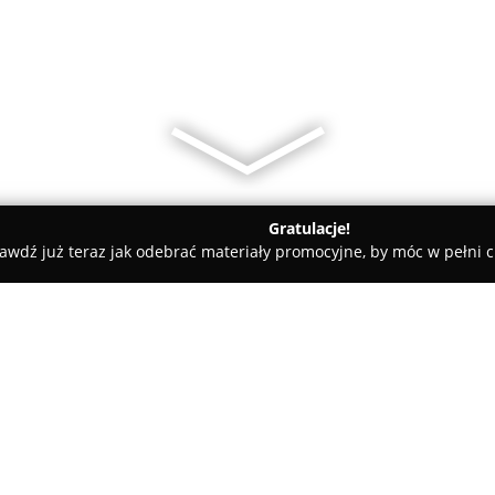
Gratulacje!
awdź już teraz jak odebrać materiały promocyjne, by móc w pełni c
ielsk Podlaski
Jar-Geo
O firmie:
Jar-Geo
Usługi Geodezyjne to fi