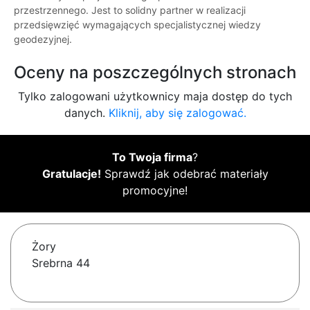
przestrzennego. Jest to solidny partner w realizacji
przedsięwzięć wymagających specjalistycznej wiedzy
geodezyjnej.
Oceny na poszczególnych stronach
Tylko zalogowani użytkownicy maja dostęp do tych
danych.
Kliknij, aby się zalogować.
To Twoja firma
?
Gratulacje!
Sprawdź jak odebrać materiały
promocyjne!
Żory
Srebrna 44