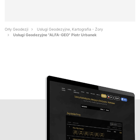
Orły Geodezji
Usługi Geodezyjne, Kartografia - Żory
Usługi Geodezyjne "ALFA-GEO" Piotr Urbanek