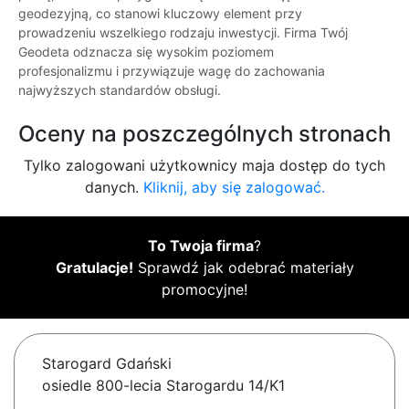
geodezyjną, co stanowi kluczowy element przy
prowadzeniu wszelkiego rodzaju inwestycji. Firma Twój
Geodeta odznacza się wysokim poziomem
profesjonalizmu i przywiązuje wagę do zachowania
najwyższych standardów obsługi.
Oceny na poszczególnych stronach
Tylko zalogowani użytkownicy maja dostęp do tych
danych.
Kliknij, aby się zalogować.
To Twoja firma
?
Gratulacje!
Sprawdź jak odebrać materiały
promocyjne!
Starogard Gdański
osiedle 800-lecia Starogardu 14/K1