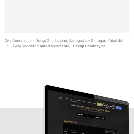
Orły Geodezji
Usługi Geodezyjne, Kartografia - Starogard Gdański
Twój Geodeta Konrad Salamenta - Usługi Geodezyjne