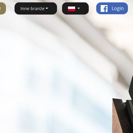
ę
Login
Inne branże