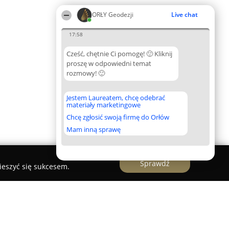
ORŁY Geodezji
Live chat
17:58
Cześć, chętnie Ci pomogę! 🙂 Kliknij
proszę w odpowiedni temat
rozmowy! 🙂
Jestem Laureatem, chcę odebrać
materiały marketingowe
Chcę zgłosić swoją firmę do Orłów
Mam inną sprawę
Sprawdź
ieszyć się sukcesem.
owski Geodezja Żyrardów