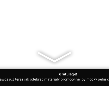
Gratulacje!
awdź już teraz jak odebrać materiały promocyjne, by móc w pełni c
powiat żyrardowski
Geodeta Uprawniony mgr inż. Jacek Obłęk