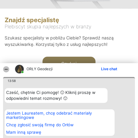
Znajdź specjalistę
Plebiscyt skupia najlepszych w branży
Szukasz specjalisty w pobliżu Ciebie? Sprawdź naszą
wyszukiwarkę. Korzystaj tylko z usług najlepszych!
Szukaj
ORŁY Geodezji
Live chat
13:58
Cześć, chętnie Ci pomogę! 🙂 Kliknij proszę w
odpowiedni temat rozmowy! 🙂
Organizator plebiscytu
Plebiscyt
Kontakt
Jestem Laureatem, chcę odebrać materiały
Bright Side Solutions sp. z o.
Laureaci
Kontakt
marketingowe
o. sp. k.
Lista
ul. Ruska 22
wszystkich
Chcę zgłosić swoją firmę do Orłów
Wrocław 50-079
Laureatów
Mam inną sprawę
KRS 0000749100 | Regon
Zasady
381313360 | NIP 8943132676
Regulamin