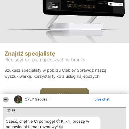
Znajdź specjalistę
Plebiscyt skupia najlepszych w branży
Szukasz specjalisty w pobliżu Ciebie? Sprawdź naszą
wyszukiwarkę. Korzystaj tylko z usług najlepszych!
Szukaj
ORŁY Geodezji
Live chat
23:29
Cześć, chętnie Ci pomogę! 🙂 Kliknij proszę w
odpowiedni temat rozmowy! 🙂