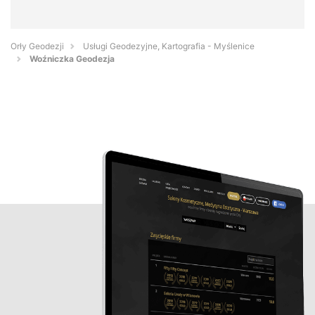
Orły Geodezji
Usługi Geodezyjne, Kartografia - Myślenice
Woźniczka Geodezja