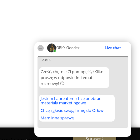
ORŁY Geodezji
Live chat
23:18
Cześć, chętnie Ci pomogę! 🙂 Kliknij
proszę w odpowiedni temat
rozmowy! 🙂
Jestem Laureatem, chcę odebrać
materiały marketingowe
Chcę zgłosić swoją firmę do Orłów
Mam inną sprawę
Sprawdź