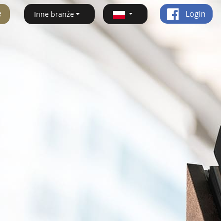
ę
Login
Inne branże