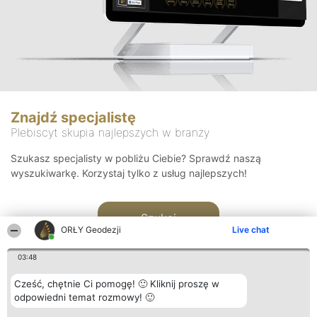
Znajdź specjalistę
Plebiscyt skupia najlepszych w branży
Szukasz specjalisty w pobliżu Ciebie? Sprawdź naszą
wyszukiwarkę. Korzystaj tylko z usług najlepszych!
Szukaj
ORŁY Geodezji
Live chat
03:48
Cześć, chętnie Ci pomogę! 🙂 Kliknij proszę w
odpowiedni temat rozmowy! 🙂