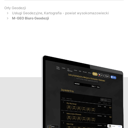
Orły Geodezji
Usługi Geodezyjne, Kartografia - powiat wysokomazowiecki
M-GEO Biuro Geodezji