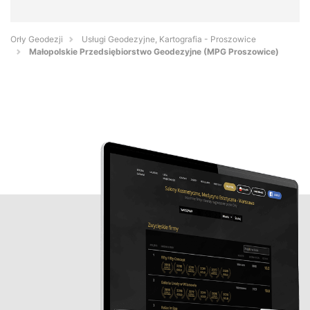
Orły Geodezji
Usługi Geodezyjne, Kartografia - Proszowice
Małopolskie Przedsiębiorstwo Geodezyjne (MPG Proszowice)