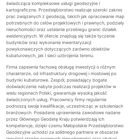
świadcząca kompleksowe usługi geodezyjne i
kartograficzne. Przedsiębiorstwo realizuje szeroki zakres
prac związanych z geodezją, takich jak opracowanie map
potrzebnych do celów projektowych i prawnych, podziały
nieruchomości oraz ustalanie przebiegu granic działek
ewidencyjnych. W ofercie znajdują się także tyczenie
budynków oraz wykonanie inwentaryzacji
powykonawczych dotyczących zarówno obiektów
kubaturowych, jak i sieci uzbrojenia terenu.
Firma zapewnia fachową obsługę inwestycji o różnym
charakterze, od infrastruktury drogowej i mostowej po
budynki kubaturowe. Zespół, posiadający bogate
doświadczenie nabyte podczas realizacji projektów w
wielu regionach Polski, gwarantuje wysoką jakość
świadczonych usług. Pracownicy firmy regularnie
podnoszą swoje kwalifikacje, uczestnicząc w szkoleniach
branżowych. Posiadane uprawnienia zawodowe nadane
przez Głównego Geodetę Kraju potwierdzają ich
kompetencje, dzięki czemu Małopolskie Przedsiębiorstwo
Geodezyjne uchodzi za solidnego partnera w obszarze
regulacji stanów prawnych nieruchomości oraz obsługi