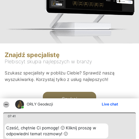
Znajdź specjalistę
Plebiscyt skupia najlepszych w branży
Szukasz specjalisty w pobliżu Ciebie? Sprawdź naszą
wyszukiwarkę. Korzystaj tylko z usług najlepszych!
Szukaj
ORŁY Geodezji
Live chat
07:41
Cześć, chętnie Ci pomogę! 🙂 Kliknij proszę w
odpowiedni temat rozmowy! 🙂