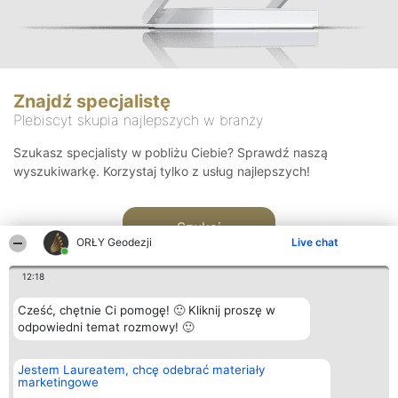
Znajdź specjalistę
Plebiscyt skupia najlepszych w branży
Szukasz specjalisty w pobliżu Ciebie? Sprawdź naszą
wyszukiwarkę. Korzystaj tylko z usług najlepszych!
Szukaj
ORŁY Geodezji
Live chat
12:18
Cześć, chętnie Ci pomogę! 🙂 Kliknij proszę w
odpowiedni temat rozmowy! 🙂
Organizator plebiscytu
Plebiscyt
Kontakt
Jestem Laureatem, chcę odebrać materiały
Bright Side Solutions sp. z o.
Laureaci
Kontakt
marketingowe
o. sp. k.
Lista
ul. Ruska 22
wszystkich