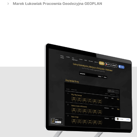
Marek Łukowiak Pracownia Geodezyjna GEOPLAN