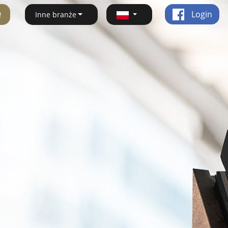
ę
Login
Inne branże