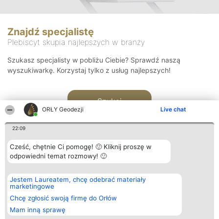
Znajdź specjalistę
Plebiscyt skupia najlepszych w branży
Szukasz specjalisty w pobliżu Ciebie? Sprawdź naszą
wyszukiwarkę. Korzystaj tylko z usług najlepszych!
Szukaj
ORŁY Geodezji
Live chat
22:09
Cześć, chętnie Ci pomogę! 🙂 Kliknij proszę w
odpowiedni temat rozmowy! 🙂
Organizator plebiscytu
Plebiscyt
Kontakt
Jestem Laureatem, chcę odebrać materiały
Bright Side Solutions sp. z o.
Laureaci
Kontakt
marketingowe
o. sp. k.
Lista
ul. Ruska 22
wszystkich
Chcę zgłosić swoją firmę do Orłów
Wrocław 50-079
Laureatów
Mam inną sprawę
KRS 0000749100 | Regon
Zasady
381313360 | NIP 8943132676
Regulamin