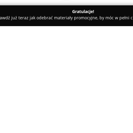
Gratulacje!
awdź już teraz jak odebrać materiały promocyjne, by móc w pełni c
powiat wałbrzyski
Usługi Geodezyjno-Kartograficzne Jakub Juc
akub Juchniewicz
O firmie:
Usługi Geodezyjno-Kartografi
sektorze geodezyjnym i kartog
świadczy kompleksowe usługi n
rozwiązania skierowane zarówno
poszukujących precyzyjnych o
Działalność obejmuje różnoro
projektowych, przeprowadzani
geodezyjną inwestycji. Usługi 