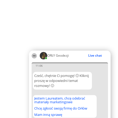
ORŁY Geodezji
Live chat
11:06
Cześć, chętnie Ci pomogę! 🙂 Kliknij
proszę w odpowiedni temat
rozmowy! 🙂
Jestem Laureatem, chcę odebrać
materiały marketingowe
Chcę zgłosić swoją firmę do Orłów
Mam inną sprawę