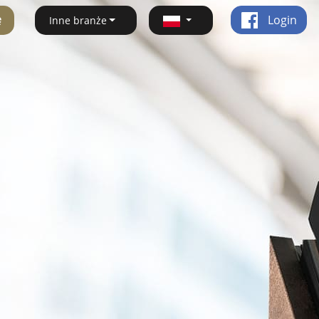
ę
Login
Inne branże