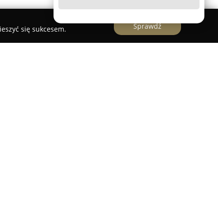
Sprawdź
ieszyć się sukcesem.
hniewicz
czne Jakub Juchniewicz
to firma działająca w
raficznym z siedzibą w Wałbrzychu. Od 2012 roku
a terenie województwa dolnośląskiego, oferując
 do klientów indywidualnych, jak i firm
pracowań geodezyjnych.
dne usługi, w tym przygotowanie map, w tym map
e podziałów geodezyjnych oraz pełną obsługę
te mają kluczowe znaczenie na wszystkich etapach