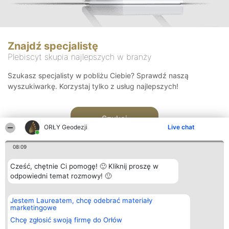
Znajdź specjalistę
Plebiscyt skupia najlepszych w branży
Szukasz specjalisty w pobliżu Ciebie? Sprawdź naszą
wyszukiwarkę. Korzystaj tylko z usług najlepszych!
Szukaj
ORŁY Geodezji
Live chat
08:09
Cześć, chętnie Ci pomogę! 🙂 Kliknij proszę w
odpowiedni temat rozmowy! 🙂
Organizator plebiscytu
Plebiscyt
Kontakt
Jestem Laureatem, chcę odebrać materiały
Bright Side Solutions sp. z o.
Laureaci
Kontakt
marketingowe
o. sp. k.
Lista
ul. Ruska 22
wszystkich
Chcę zgłosić swoją firmę do Orłów
Wrocław 50-079
Laureatów