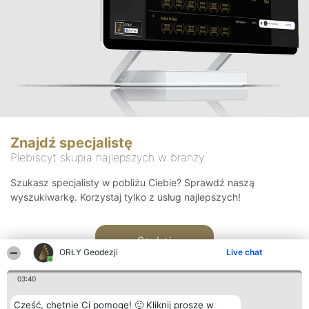
Znajdź specjalistę
Plebiscyt skupia najlepszych w branży
Szukasz specjalisty w pobliżu Ciebie? Sprawdź naszą
wyszukiwarkę. Korzystaj tylko z usług najlepszych!
Szukaj
ORŁY Geodezji
Live chat
03:40
Cześć, chętnie Ci pomogę! 🙂 Kliknij proszę w