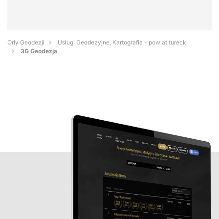
Orły Geodezji
Usługi Geodezyjne, Kartografia - powiat turecki
3G Geodezja