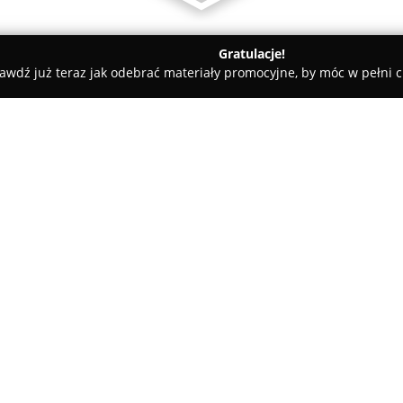
Gratulacje!
awdź już teraz jak odebrać materiały promocyjne, by móc w pełni c
powiat gostyński
GEOTERRA Usługi Geodezyjne Jakub Walkiewi
 Walkiewicz
O firmie:
GEOTERRA Usługi Geodezyjne 
przedsiębiorstwo specjalizujące
kartograficznych. Swoją dział
innymi miasta takie jak Gostyń,
oferując rozbudowaną gamę św
indywidualnych, jak i firmowyc
Wśród usług, które proponuje 