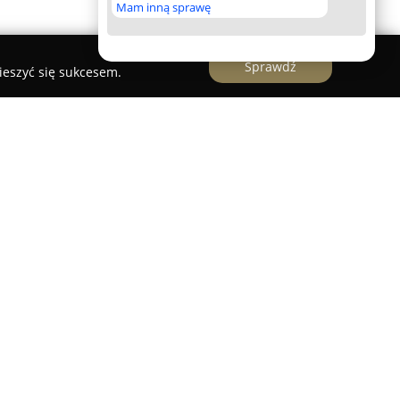
Mam inną sprawę
Sprawdź
ieszyć się sukcesem.
cz
Jakub Walkiewicz
funkcjonuje jako
 się w realizacji usług geodezyjnych oraz
alność prowadzi na obszarze obejmującym między
 Jarocin, Krotoszyn, Leszno, Rawicz czy Śrem,
iadczeń przeznaczonych zarówno dla klientów
h.
ta firma, znajdują się przygotowywanie map do