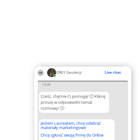
ORŁY Geodezji
Live chat
13:30
Cześć, chętnie Ci pomogę! 🙂 Kliknij
proszę w odpowiedni temat
rozmowy! 🙂
Jestem Laureatem, chcę odebrać
materiały marketingowe
Chcę zgłosić swoją firmę do Orłów