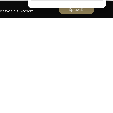
Sprawdź
ieszyć się sukcesem.
 uprawniony
cki Geodeta uprawniony
to doświadczona firma
wykwalifikowanego specjalistę Arkadiusza
 znane jest z szerokiego wachlarza usług
ównie w rejonie Starogardu Gdańskiego i
i wieloletniej praktyce związanej z obsługą
 wyróżnia się wysokimi standardami rzetelności
 swoich zadań.
uguje się zaawansowanymi technologiami
na dużą precyzję i efektywność działań. Oferta