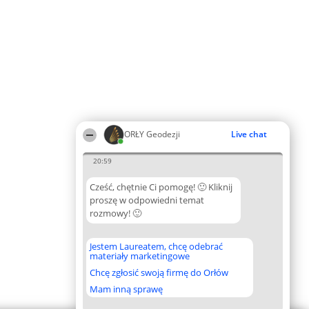
ORŁY Geodezji
Live chat
20:59
Cześć, chętnie Ci pomogę! 🙂 Kliknij
proszę w odpowiedni temat
rozmowy! 🙂
Jestem Laureatem, chcę odebrać
materiały marketingowe
Chcę zgłosić swoją firmę do Orłów
Mam inną sprawę