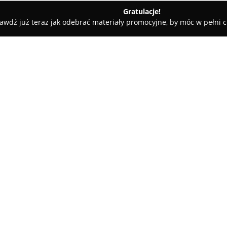
Gratulacje!
awdź już teraz jak odebrać materiały promocyjne, by móc w pełni c
powiat starogardzki
GEO-TARGET Arkadiusz Bartnicki Geodeta
eodeta uprawniony
O firmie:
GEO-TARGET Arkadiusz Bartni
geodezyjna, prowadzona przez 
Bartnickiego. Przedsiębiorstwo
geodezyjnych realizowanych gł
okolicznych miejscowości. Dzięk
inwestycji inżynierskich, firma
oraz dokładnością w realizacji
Zespół firmy GEO-TARGET posł
pomiarowymi, co przekłada się 