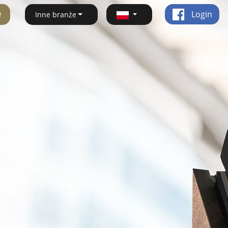
ę
Login
Inne branże