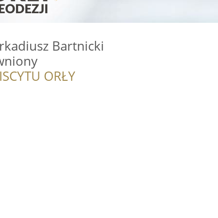
kadiusz Bartnicki
wniony
ISCYTU ORŁY