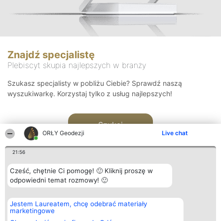
Znajdź specjalistę
Plebiscyt skupia najlepszych w branży
Szukasz specjalisty w pobliżu Ciebie? Sprawdź naszą
wyszukiwarkę. Korzystaj tylko z usług najlepszych!
Szukaj
ORŁY Geodezji
Live chat
21:56
Cześć, chętnie Ci pomogę! 🙂 Kliknij proszę w
odpowiedni temat rozmowy! 🙂
Organizator plebiscytu
Plebiscyt
Kontakt
Jestem Laureatem, chcę odebrać materiały
Bright Side Solutions sp. z o.
Laureaci
Kontakt
marketingowe
o. sp. k.
Lista
ul. Ruska 22
wszystkich