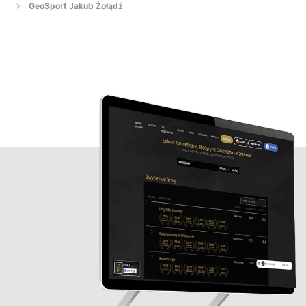
GeoSport Jakub Żołądź