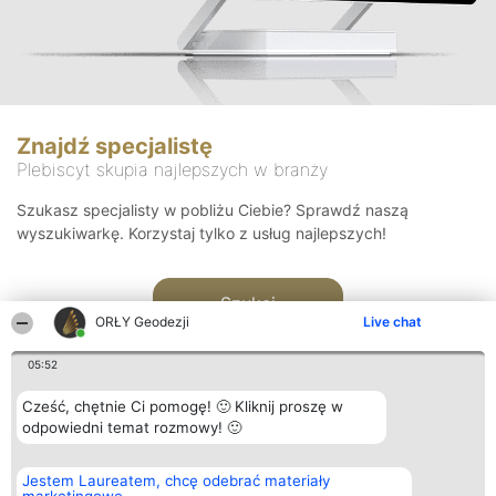
Znajdź specjalistę
Plebiscyt skupia najlepszych w branży
Szukasz specjalisty w pobliżu Ciebie? Sprawdź naszą
wyszukiwarkę. Korzystaj tylko z usług najlepszych!
Szukaj
ORŁY Geodezji
Live chat
05:52
Cześć, chętnie Ci pomogę! 🙂 Kliknij proszę w
odpowiedni temat rozmowy! 🙂
Organizator plebiscytu
Plebiscyt
Kontakt
Jestem Laureatem, chcę odebrać materiały
Bright Side Solutions sp. z o.
Laureaci
Kontakt