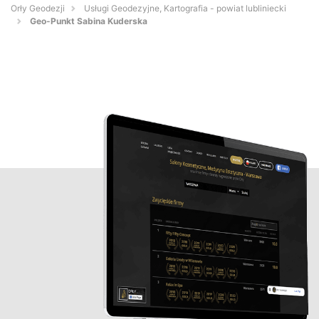
Orły Geodezji
Usługi Geodezyjne, Kartografia - powiat lubliniecki
Geo-Punkt Sabina Kuderska