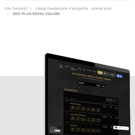
Orły Geodezji
Usługi Geodezyjne, Kartografia - powiat piski
GEO-PLUS RAFAŁ CIULKIN