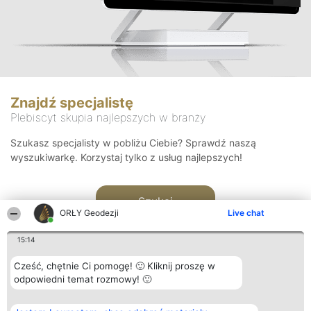
Znajdź specjalistę
Plebiscyt skupia najlepszych w branży
Szukasz specjalisty w pobliżu Ciebie? Sprawdź naszą
wyszukiwarkę. Korzystaj tylko z usług najlepszych!
Szukaj
ORŁY Geodezji
Live chat
15:14
Cześć, chętnie Ci pomogę! 🙂 Kliknij proszę w
odpowiedni temat rozmowy! 🙂
Organizator plebiscytu
Plebiscyt
Kontakt