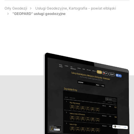
Orły Geodezji
Usługi Geodezyjne, Kartografia - powiat elbląski
"GEOPARD" usługi geodezyjne