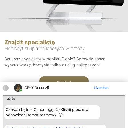
Znajdź specjalistę
Plebiscyt skupia najlepszych w branży
Szukasz specjalisty w pobliżu Ciebie? Sprawdź naszą
wyszukiwarkę. Korzystaj tylko z usług najlepszych!
Szukaj
ORŁY Geodezji
Live chat
23:36
Cześć, chętnie Ci pomogę! 🙂 Kliknij proszę w
odpowiedni temat rozmowy! 🙂
Organizator plebiscytu
Plebiscyt
Kontakt