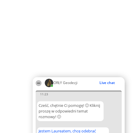
ORŁY Geodezji
Live chat
11:23
Cześć, chętnie Ci pomogę! 🙂 Kliknij
proszę w odpowiedni temat
rozmowy! 🙂
Jestem Laureatem, chcę odebrać