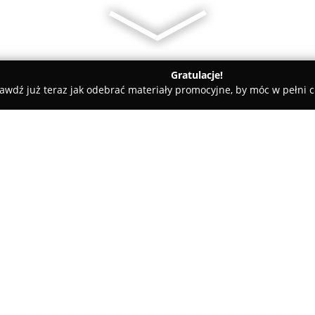
Gratulacje!
awdź już teraz jak odebrać materiały promocyjne, by móc w pełni c
Gdańsk
GEODETA-WOJTEK Usługi Geodezyjne
ne
O firmie:
Geodeta-Wojtek
Usługi Geodezy
Zbigniewa Podleckiego 9/8, spe
geodezyjnych oraz kartografic
prywatnych, biznesowych oraz 
w 2017 roku i od tego czasu ws
mgr inż. Wojciech Mackun, dys