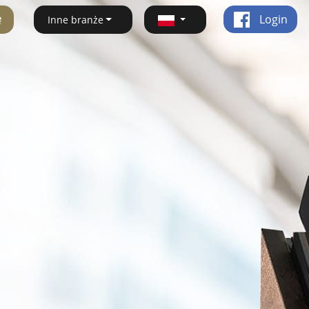
ę
Login
Inne branże