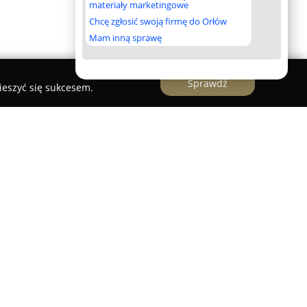
materiały marketingowe
Chcę zgłosić swoją firmę do Orłów
Mam inną sprawę
Sprawdź
ieszyć się sukcesem.
jne to firma z siedzibą w Gdańsku, przy ulicy
cjalizująca się w realizacji kompleksowych usług
znych. Obsługuje różnorodnych klientów –
instytucje publiczne. Przedsiębiorstwo powstało
piera inwestycje na każdym etapie. Właściciel,
ponuje uprawnieniami w zakresie geodezji i