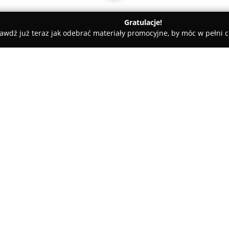
Gratulacje!
awdź już teraz jak odebrać materiały promocyjne, by móc w pełni c
powiat tarnogórski
GEOTYKA
O firmie:
Działająca w Radzionkowie przy
Geodezyjne specjalizuje się w 
geodezyjnych. Jej zespół wyró
zastosowaniem nowoczesnych 
sprzęt pomiarowy oraz specjal
osiągnięcie wysokiej precyzji 
Wśród oferowanych przez Geot
celów projektowych, przeprow