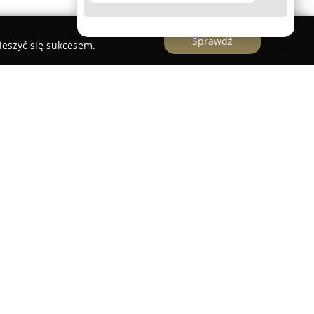
Sprawdź
ieszyć się sukcesem.
 ul. Granicznej 2, firma
Geotyka
Usługi
szerokim zakresie profesjonalnych usług
żnia się połączeniem branżowego doświadczenia z
metod pracy, wykorzystując zaawansowany
istyczne oprogramowanie, co umożliwia
i wydajności realizowanych zadań.
ykę usług znajdują się sporządzanie map do
adzanie pomiarów powykonawczych, wytyczanie