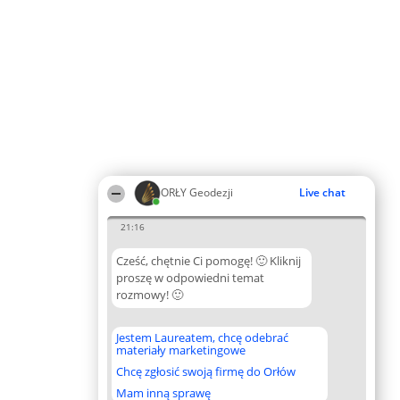
ORŁY Geodezji
Live chat
21:16
Cześć, chętnie Ci pomogę! 🙂 Kliknij
proszę w odpowiedni temat
rozmowy! 🙂
Jestem Laureatem, chcę odebrać
materiały marketingowe
Chcę zgłosić swoją firmę do Orłów
Mam inną sprawę