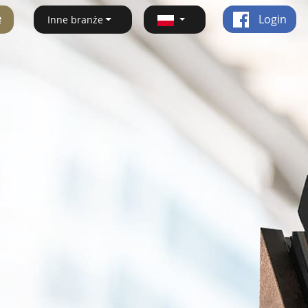
ę
Login
Inne branże