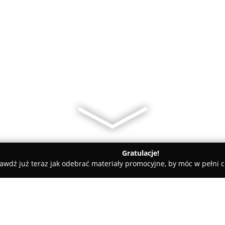
Gratulacje!
awdź już teraz jak odebrać materiały promocyjne, by móc w pełni c
owiat leski
GEO graniczna - GEODETA Lesko, Bieszczady | Usłu