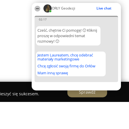
ORŁY Geodezji
Live chat
02:17
Cześć, chętnie Ci pomogę! 🙂 Kliknij
proszę w odpowiedni temat
rozmowy! 🙂
Jestem Laureatem, chcę odebrać
materiały marketingowe
Chcę zgłosić swoją firmę do Orłów
Mam inną sprawę
Sprawdź
ieszyć się sukcesem.
gi geodezyjne