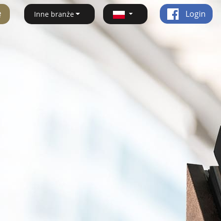
ę
Login
Inne branże