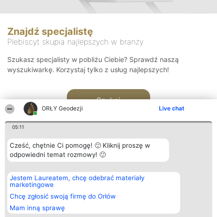
Znajdź specjalistę
Plebiscyt skupia najlepszych w branży
Szukasz specjalisty w pobliżu Ciebie? Sprawdź naszą
wyszukiwarkę. Korzystaj tylko z usług najlepszych!
Szukaj
ORŁY Geodezji
Live chat
05:11
Cześć, chętnie Ci pomogę! 🙂 Kliknij proszę w
odpowiedni temat rozmowy! 🙂
Organizator plebiscytu
Plebiscyt
Kontakt
Jestem Laureatem, chcę odebrać materiały
Bright Side Solutions sp. z o.
Laureaci
Kontakt
marketingowe
o. sp. k.
Lista
ul. Ruska 22
wszystkich
Chcę zgłosić swoją firmę do Orłów
Wrocław 50-079
Laureatów
Mam inną sprawę
KRS 0000749100 | Regon
Zasady
381313360 | NIP 8943132676
Regulamin