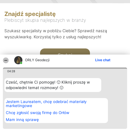
Znajdź specjalistę
Plebiscyt skupia najlepszych w branży
Szukasz specjalisty w pobliżu Ciebie? Sprawdź naszą
wyszukiwarkę. Korzystaj tylko z usług najlepszych!
Szukaj
ORŁY Geodezji
Live chat
04:28
Cześć, chętnie Ci pomogę! 🙂 Kliknij proszę w
odpowiedni temat rozmowy! 🙂
Organizator plebiscytu
Plebiscyt
Kontakt
Jestem Laureatem, chcę odebrać materiały
Bright Side Solutions sp. z o.
Laureaci
Kontakt
marketingowe
o. sp. k.
Lista
ul. Ruska 22
wszystkich
Chcę zgłosić swoją firmę do Orłów
Wrocław 50-079
Laureatów
Mam inną sprawę
KRS 0000749100 | Regon
Zasady
381313360 | NIP 8943132676
Regulamin
+48 508 492 400
Polityka