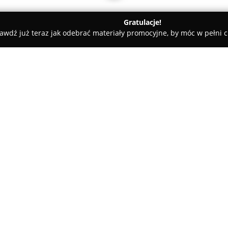
Gratulacje!
awdź już teraz jak odebrać materiały promocyjne, by móc w pełni c
arosław
GEO.DEZJA - Damian Jędruchów Usługi Geodezyjne
ugi Geodezyjne
O firmie:
GEO.DEZJA
Damian Jędruchów U
podmiot realizujący komplekso
Jarosławia i pobliskich miejsco
wachlarzu prac geodezyjnych, 
inwestycyjnego. Dzięki wielole
uprawnień zawodowych możliwe
zadań, wśród których znajduje
i prawnych, istotnych dla odpow