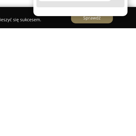
Sprawdź
ieszyć się sukcesem.
sługi Geodezyjne działa jako doświadczony
we usługi geodezyjne na obszarze Malenisk koło
wości. Firma specjalizuje się w szerokim
które są istotne na każdym etapie procesu
tniej praktyce oraz posiadaniu odpowiednich
 jest zapewnienie wysokiego poziomu realizacji
 się przygotowywanie map do celów projektowych
iedniego zarządzania oraz realizacji inwestycji.