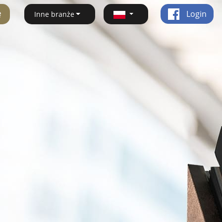
ę
Login
Inne branże