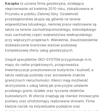
Karapka
to uznana firma geodezyjna, działająca
nieprzerwanie od kwietnia 2010 roku, zlokalizowana w
Przytoku w pobliżu Zielonej Góry. Działalność
przedsiębiorstwa skupia się głównie na terenie
województwa lubuskiego, niemniej prace realizowane są
także na terenie zachodniopomorskiego, dolnośląskiego
oraz zachodniej części województwa wielkopolskiego
przy większych projektach. Wieloletnie, dwudziestoletnie
doświadczenie branżowe stanowi podstawę
kompleksowej oferty usług geodezyjnych.
Zespół specjalistów GEO-SYSTEM przygotowuje m.in.
mapy do celów projektowych, przeprowadza
inwentaryzacje powykonawcze budynków i budowli, a
także realizuje podziały oraz wznawianie znaków
granicznych nieruchomości. Klienci mają możliwość
skorzystania z usług takiej jak precyzyjne ustalanie
przebiegu granic działek oraz tyczenie obiektów
budowlanych. W ofercie znajdują się również innowacyjne
pomiary oraz ortofotomapy realizowane dronami. Firma
kładzie nacisk na indywidualne podejście oraz