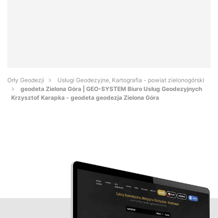
Orły Geodezji
Usługi Geodezyjne, Kartografia - powiat zielonogórski
geodeta Zielona Góra | GEO-SYSTEM Biuro Usług Geodezyjnych
Krzysztof Karapka - geodeta geodezja Zielona Góra