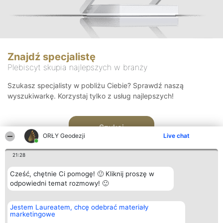
Znajdź specjalistę
Plebiscyt skupia najlepszych w branży
Szukasz specjalisty w pobliżu Ciebie? Sprawdź naszą
wyszukiwarkę. Korzystaj tylko z usług najlepszych!
Szukaj
ORŁY Geodezji
Live chat
21:28
Cześć, chętnie Ci pomogę! 🙂 Kliknij proszę w
odpowiedni temat rozmowy! 🙂
Organizator plebiscytu
Plebiscyt
Kontakt
Jestem Laureatem, chcę odebrać materiały
Bright Side Solutions sp. z o.
Laureaci
Kontakt
marketingowe
o. sp. k.
Lista
ul. Ruska 22
wszystkich