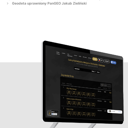
Geodeta uprawniony PanGEO Jakub Zieliński